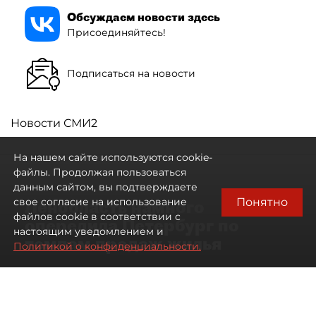
Обсуждаем новости здесь
Присоединяйтесь!
Подписаться на новости
Новости СМИ2
На нашем сайте используются cookie-
файлы. Продолжая пользоваться
данным сайтом, вы подтверждаете
Понятно
свое согласие на использование
Ленобласть намного
файлов cookie в соответствии с
опередила Петербург по
настоящим уведомлением и
темпам продаж жилья
Политикой о конфиденциальности.
07 августа 2026
17:57
129
Читайте нас в мессенджере Max