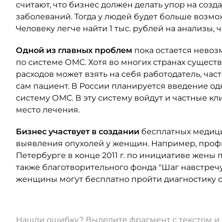
считают, что бизнес должен делать упор на соз
заболеваний. Тогда у людей будет больше возмо
Человеку легче найти 1 тыс. рублей на анализы, 
Одной из главных проблем
пока остается невоз
по системе ОМС. Хотя во многих странах существ
расходов может взять на себя работодатель, част
сам пациент. В России планируется введение о
систему ОМС. В эту систему войдут и частные кл
место лечения.
Бизнес участвует в создании
бесплатных медици
выявления опухолей у женщин. Например, профи
Петербурге в конце 2011 г. по инициативе жены
также благотворительного фонда "Шаг навстречу
женщины могут бесплатно пройти диагностику 
Нашли ошибку? Выделите фрагмент с текстом 