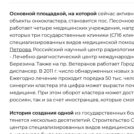
Основной площадкой, на которой
сейчас актив
объекты онкокластера, становится пос. Песочно
работает четыре медицинских учреждения, напр
которых три государственные клиники (СПб кли
специализированных видов медицинской помощ
Петрова
, Российский научный центр радиологии 
- Лечебно-диагностический центр международног
Березина. Также на пр. Ветеранов работает Гор
диспансер. В 2011 г. число обнаруженных новых 
Ежегодно лечение проходит порядка 50 тыс. челов
синергии кластера эта цифра может вырасти поч
медицине. При этом оборот кластера может дости
россиян, так и за счет иностранцев, которые смо
История создания одной
из государственных бо
тянется несколько десятилетий. Строительство 
центра специализированных видов медицинской 