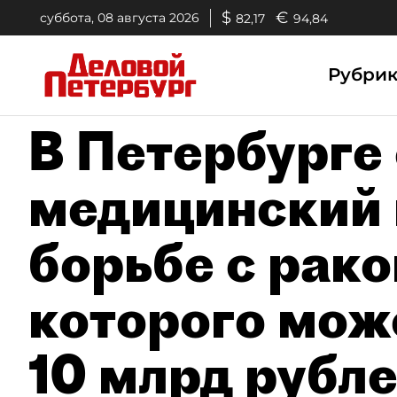
$
€
суббота, 08 августа 2026
82,17
94,84
Рубри
В Петербурге
медицинский 
борьбе с рако
которого мож
10 млрд рубл