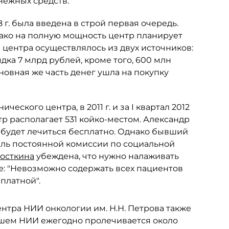
енежных средств.
08 г. была введена в строй первая очередь.
днако на полную мощность центр планирует
е центра осуществлялось из двух источников:
ка 7 млрд рублей, кроме того, 600 млн
овная же часть денег ушла на покупку
ческого центра, в 2011 г. и за I квартал 2012
тр располагает 531 койко-местом. Александр
 будет лечиться бесплатно. Однако бывший
ель постоянной комиссии по социальной
осткина
убеждена, что нужно налаживать
ре: "Невозможно содержать всех пациентов
платной".
нтра НИИ онкологии им. Н.Н. Петрова также
ашем НИИ ежегодно пролечивается около