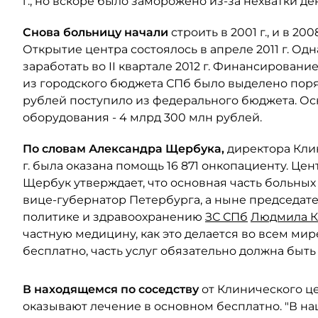
г., но вскоре было заморожено из-за нехватки д
Снова больницу начали
строить в 2001 г., и в 20
Открытие центра состоялось в апреле 2011 г. О
заработать во II квартале 2012 г. Финансировани
из городского бюджета СПб было выделено поряд
рублей поступило из федерального бюджета. Осн
оборудования - 4 млрд 300 млн рублей.
По словам Александра Щербука,
директора Клини
г. была оказана помощь 16 871 онкопациенту. Цен
Щербук утверждает, что основная часть больных
вице-губернатор Петербурга, а ныне председат
политике и здравоохранению
ЗС СПб
Людмила К
частную медицину, как это делается во всем ми
бесплатно, часть услуг обязательно должна быть 
В находящемся по соседству
от Клинического це
оказывают лечение в основном бесплатно. "В н