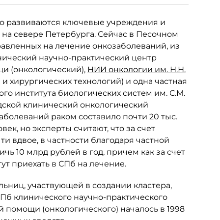
но развиваются ключевые учреждения и
е на севере Петербурга. Сейчас в Песочном
авленных на лечение онкозаболеваний, из
нический научно-практический центр
и (онкологический),
НИИ онкологии им. Н.Н.
и хирургических технологий) и одна частная
о института биологических систем им. С.М.
одской клинический онкологический
заболеваний раком составило почти 20 тыс.
ек, но эксперты считают, что за счет
ти вдвое, в частности благодаря частной
чь 10 млрд рублей в год, причем как за счет
гут приехать в СПб на лечение.
льниц, участвующей в создании кластера,
СПб клинического научно-практического
помощи (онкологического) началось в 1998