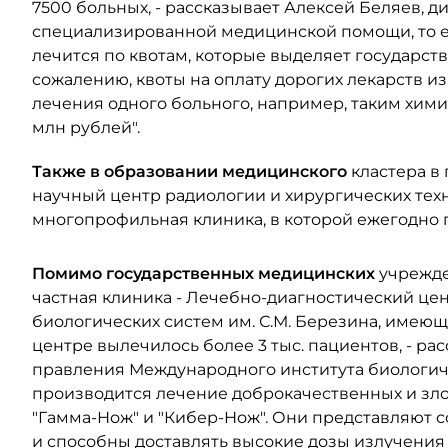
7500 больных, - рассказывает Алексей Беляев, д
специализированной медицинской помощи, то ес
лечится по квотам, которые выделяет государств
сожалению, квоты на оплату дорогих лекарств и
лечения одного больного, например, таким химио
млн рублей".
Также в образовании медицинского
кластера в
научный центр радиологии и хирургических техн
многопрофильная клиника, в которой ежегодно п
Помимо государственных медицинских
учрежде
частная клиника - Лечебно-диагностический це
биологических систем им. С.М. Березина, имеющая
центре вылечилось более 3 тыс. пациентов, - ра
правления Международного института биологиче
производится лечение доброкачественных и зло
"Гамма-Нож" и "Кибер-Нож". Они представляют 
и способны доставлять высокие дозы излучения