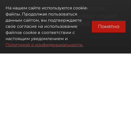
Самостоятельными стали:
На нашем сайте используются cookie-
петербуржцы всё чаще ездят
файлы. Продолжая пользоваться
данным сайтом, вы подтверждаете
в Турцию без покупки туров
Понятно
свое согласие на использование
файлов cookie в соответствии с
Петербуржцы стали чаще отдыхать в
настоящим уведомлением и
Турции без покупки туров
Политикой о конфиденциальности.
08 августа 2026
00:05
449
Читайте нас в мессенджере Max
Дарья Дмитриева
Все материалы автора
Автор фото:
Михаил Тихонов / "ДП"
Петербуржцы стали чаще
бронировать отдых в Турции