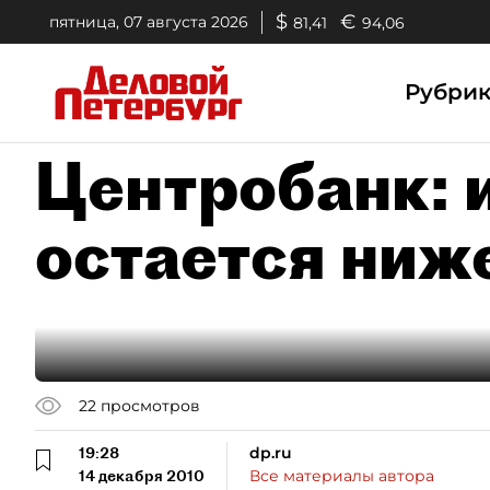
$
€
пятница, 07 августа 2026
81,41
94,06
Рубри
Центробанк: 
остается ниж
22
просмотров
19:28
dp.ru
14 декабря 2010
Все материалы автора