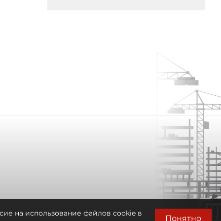
сие на использование файлов cookie в
Понятно