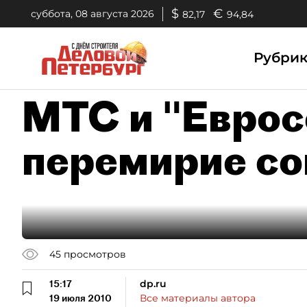
$
€
суббота, 08 августа 2026
82,17
94,84
Рубри
МТС и "Еврос
перемирие с
45
просмотров
15:17
dp.ru
19 июля 2010
Все материалы автора