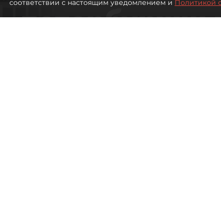
соответствии с настоящим уведомлением и
Политикой 
петербуржцы
ездят в Турц
покупки туро
Петербуржцы стали чаще отдыхать в
2316
просмотров
00:05
Дарья Дмитриева
08 августа 2026
Все материалы автора