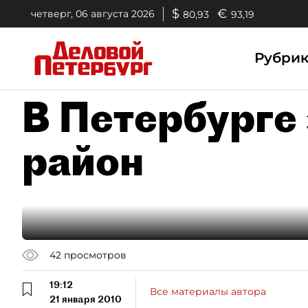
$
€
четверг, 06 августа 2026
80,93
93,19
Рубри
В Петербурге
район
42
просмотров
19:12
Все материалы автора
21 января 2010