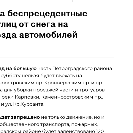
на беспрецедентные
лиц от снега на
езда автомобилей
езд на большую
часть Петроградского района
субботу нельзя будет въехать на
оостровским пр. Кронверкским пр. и пр.
а для уборки проезжей части и тротуаров
. реки Карповки, Каменноостровским пр.,
 ул. Кр.Курсанта.
будет запрещено
не только движение, но и
 общественного транспорта, пожарных,
радском районе будет задействовано 120