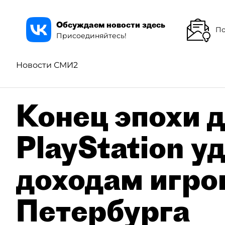
Обсуждаем новости здесь
По
Присоединяйтесь!
Новости СМИ2
Конец эпохи д
PlayStation у
доходам игро
Петербурга