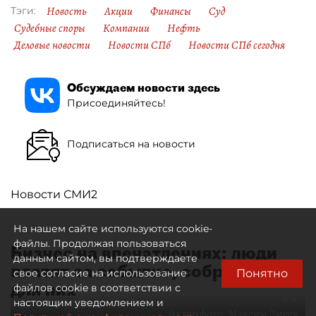
Новость
Акции
Финансы
Суд
Тэги:
Судебные споры
Компании
Нефть
Деловые новости
Новости СПб
Новости СПб сегодня
Обсуждаем новости здесь
Присоединяйтесь!
Подписаться на новости
Новости СМИ2
На нашем сайте используются cookie-
файлы. Продолжая пользоваться
Бизнес на впечатлениях: люди
данным сайтом, вы подтверждаете
платят за событие, собранное
Понятно
свое согласие на использование
для них
файлов cookie в соответствии с
настоящим уведомлением и
Автор фото:
Максим Змеев