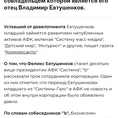
совладельцем которой является его
отец Владимир Евтушенков.
Уставший от девелопмента
Евтушенков-
младший займется развитием непубличных
активов АФК, включая "Систему масс-медиа",
"Детский мир", "Интурист" и другие, пишет газета
"
Коммерсантъ
".
О том, что Феликс Евтушенков
станет десятым
вице-президентом АФК "Система", "Ъ"
рассказали трое сотрудников корпорации. Один
из них отметил, что переход Евтушенкова-
младшего из "Системы-Галс" в АФК не новость и
об этом внутри корпорации было объявлено
давно.
По словам собеседников "Ъ",
бизнесмен