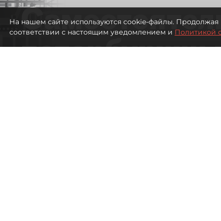
Самостоятел
На нашем сайте используются cookie-файлы. Продолжая 
соответствии с настоящим уведомлением и
Политикой 
петербуржцы
ездят в Турц
покупки туро
Петербуржцы стали чаще отдыхать в
1101
просмотров
00:05
Дарья Дмитриева
08 августа 2026
Все материалы автора