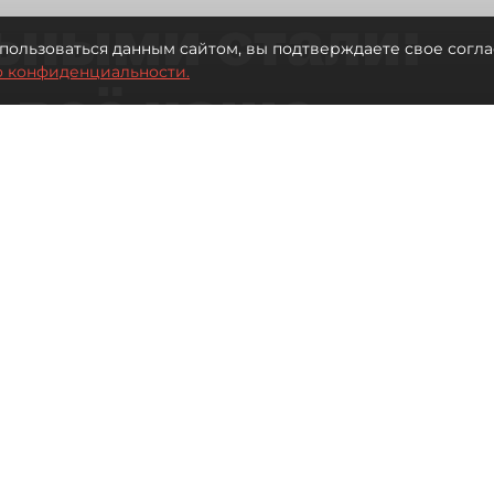
ьными стали:
пользоваться данным сайтом, вы подтверждаете свое согла
о конфиденциальности.
 всё чаще
ию без
в
 Турции без покупки туров
Читайте нас в мессенджере Max