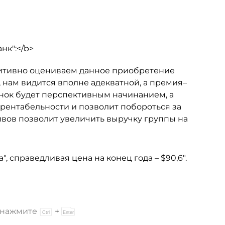
нк":</b>
озитивно оцениваем данное приобретение
в, нам видится вполне адекватной, а премия–
нок будет перспективным начинанием, а
 рентабельности и позволит побороться за
ивов позволит увеличить выручку группы на
, справедливая цена на конец года – $90,6".
и нажмите
+