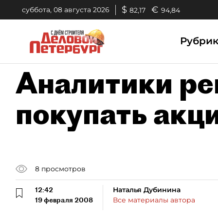
$
€
суббота, 08 августа 2026
82,17
94,84
Рубри
Аналитики р
покупать акц
8
просмотров
12:42
Наталья Дубинина
19 февраля 2008
Все материалы автора