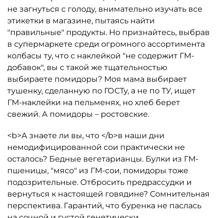
не загнуться с голоду, внимательно изучать все
этикетки в магазине, пытаясь найти
"правильные" продукты. Но признайтесь, выбрав
в супермаркете среди огромного ассортимента
колбасы ту, что с наклейкой "не содержит ГМ-
добавок", вы с такой же тщательностью
выбираете помидоры? Моя мама выбирает
тушенку, сделанную по ГОСТу, а не по ТУ, ищет
ГМ-наклейки на пельменях, но хлеб берет
свежий. А помидоры – ростовские.
<b>А знаете ли вы, что </b>в наши дни
немодифицированной сои практически не
осталось? Бедные вегетарианцы. Булки из ГМ-
пшеницы, "мясо" из ГМ-сои, помидоры тоже
подозрительные. Отбросить предрассудки и
вернуться к настоящей говядине? Сомнительная
перспектива. Гарантий, что буренка не паслась
на сочной и густой генетически