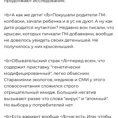
продолжают исследования.
<b>А как же дети! </b>Покушали родители ГМ-
колбаски, зачали ребенка и в ус не дуют. А ну как
дитя родится мутантом? Недавно вон писали, что
крысам, которых пичкали ГМ-добавками, вообще
не довелось увидеть своих детенышей. Не
получилось у них крысенышей.
<b>Обывательский страх </b>перед всем, что
содержит приставку "генетически
модифицированный", легко объясним.
Стараниями экологов, медиков и СМИ у этого
словосочетания сложился строго
отрицательный имидж. Больший негатив
вызывают разве что слова "вирус" и "атомный".
Но выбора у потребителей нет.
<b>Есть вариант вообще </b>не есть. Или, чтобы