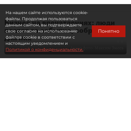
На нашем сайте используются cookie-
файлы. Продолжая пользоваться
Бизнес на впечатлениях: люди
данным сайтом, вы подтверждаете
платят за событие, собранное
Понятно
свое согласие на использование
для них
файлов cookie в соответствии с
настоящим уведомлением и
Автор фото:
Максим Змеев
Политикой о конфиденциальности.
04 августа 2026
15:51
4633
Читайте нас в мессенджере Max
dp.ru
Все материалы автора
Летний календарь событий
обогатился во многих регионах.
Сегмент сегодня привлекателен как
для культурных институтов, так и для