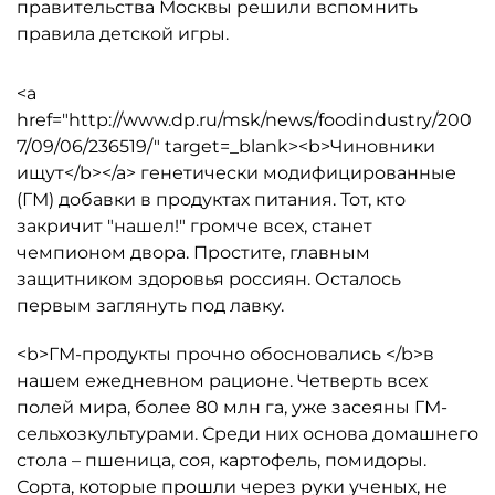
правительства Москвы решили вспомнить
правила детской игры.
<a
href="http://www.dp.ru/msk/news/foodindustry/200
7/09/06/236519/" target=_blank><b>Чиновники
ищут</b></a> генетически модифицированные
(ГМ) добавки в продуктах питания. Тот, кто
закричит "нашел!" громче всех, станет
чемпионом двора. Простите, главным
защитником здоровья россиян. Осталось
первым заглянуть под лавку.
<b>ГМ-продукты прочно обосновались </b>в
нашем ежедневном рационе. Четверть всех
полей мира, более 80 млн га, уже засеяны ГМ-
сельхозкультурами. Среди них основа домашнего
стола – пшеница, соя, картофель, помидоры.
Сорта, которые прошли через руки ученых, не