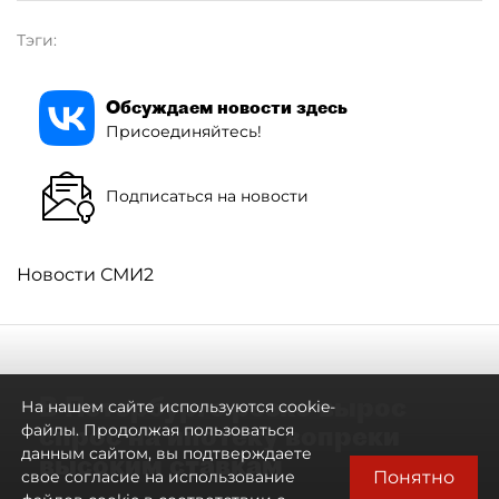
Тэги:
Обсуждаем новости здесь
Присоединяйтесь!
Подписаться на новости
Новости СМИ2
В Петербурге резко вырос
На нашем сайте используются cookie-
спрос на ипотеку вопреки
файлы. Продолжая пользоваться
данным сайтом, вы подтверждаете
высоким ставкам
Понятно
свое согласие на использование