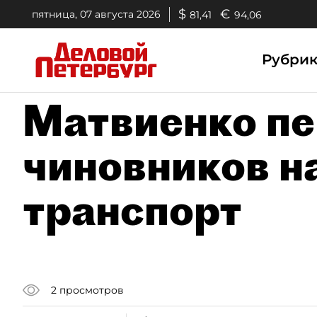
$
€
пятница, 07 августа 2026
81,41
94,06
Рубри
Матвиенко пе
чиновников н
транспорт
2
просмотров