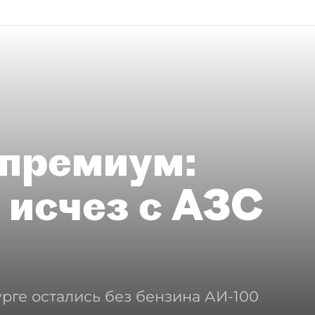
премиум:
 исчез с АЗС
рге остались без бензина АИ-100