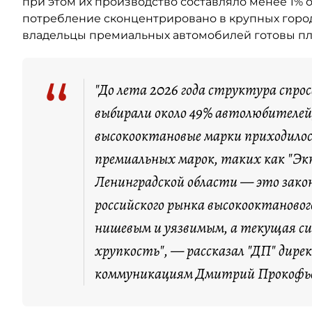
при этом их производство составляло менее 1% 
потребление сконцентрировано в крупных город
владельцы премиальных автомобилей готовы пла
“
"До лета 2026 года структура спро
выбирали около 49% автолюбителей,
высокооктановые марки приходилос
премиальных марок, таких как "Экт
Ленинградской области — это зако
российского рынка высокооктановог
нишевым и уязвимым, а текущая с
хрупкость", — рассказал "ДП" дире
коммуникациям Дмитрий Прокофь