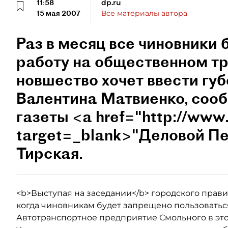
11:58
dp.ru
15 мая 2007
Все материалы автора
Раз в месяц все чиновники 
работу на общественном тр
новшество хочет ввести гу
Валентина Матвиенко, соо
газеты <a href="http://www
target=_blank>"Деловой П
Тирская.
<b>Выступая на заседании</b> городского прави
когда чиновникам будет запрещено пользовать
Автотранспортное предприятие Смольного в этот