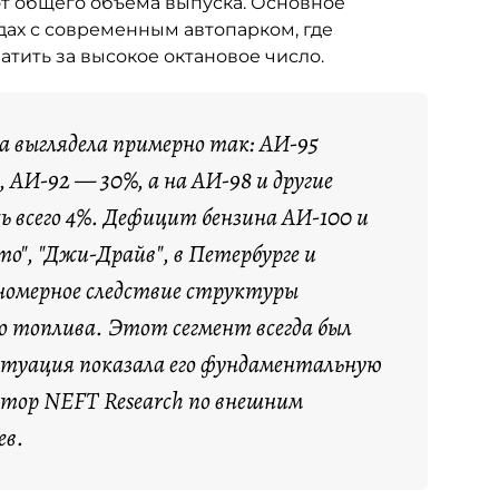
от общего объёма выпуска. Основное
ах с современным автопарком, где
тить за высокое октановое число.
са выглядела примерно так: АИ-95
 АИ-92 — 30%, а на АИ-98 и другие
ь всего 4%. Дефицит бензина АИ-100 и
о", "Джи-Драйв", в Петербурге и
номерное следствие структуры
о топлива. Этот сегмент всегда был
итуация показала его фундаментальную
ктор NEFT Research по внешним
ев.