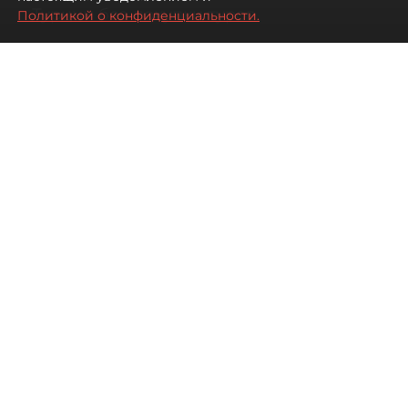
Турции без покупки туров
Политикой о конфиденциальности.
08 августа 2026
00:05
189
Читайте нас в мессенджере Max
Дарья Дмитриева
Все материалы автора
Автор фото:
Михаил Тихонов / "ДП"
Петербуржцы стали чаще
бронировать отдых в Турции
самостоятельно, не прибегая к
услугам туроператоров. Это не
всегда дешевле, но точно
разнообразнее.