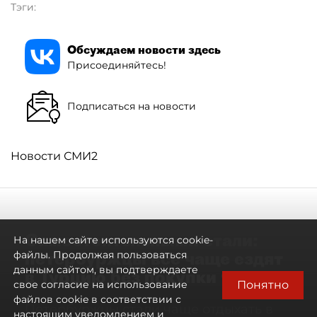
Тэги:
Обсуждаем новости здесь
Присоединяйтесь!
Подписаться на новости
Новости СМИ2
Самостоятельными стали:
На нашем сайте используются cookie-
петербуржцы всё чаще ездят
файлы. Продолжая пользоваться
данным сайтом, вы подтверждаете
в Турцию без покупки туров
Понятно
свое согласие на использование
файлов cookie в соответствии с
Петербуржцы стали чаще отдыхать в
настоящим уведомлением и