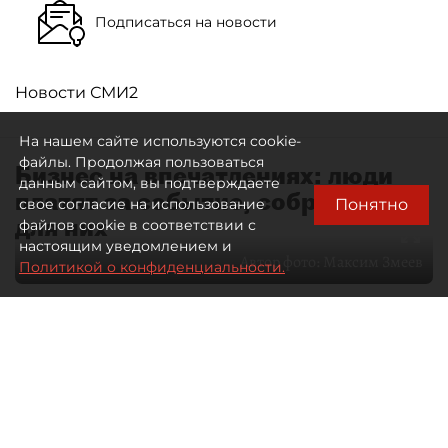
Подписаться на новости
Новости СМИ2
На нашем сайте используются cookie-
файлы. Продолжая пользоваться
Бизнес на впечатлениях: люди
данным сайтом, вы подтверждаете
платят за событие, собранное
Понятно
свое согласие на использование
для них
файлов cookie в соответствии с
настоящим уведомлением и
Автор фото:
Максим Змеев
Политикой о конфиденциальности.
04 августа 2026
15:51
4476
Читайте нас в мессенджере Max
dp.ru
Все материалы автора