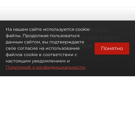
Самостоятельными стали:
На нашем сайте используются cookie-
петербуржцы всё чаще ездят
файлы. Продолжая пользоваться
данным сайтом, вы подтверждаете
в Турцию без покупки туров
Понятно
свое согласие на использование
файлов cookie в соответствии с
Петербуржцы стали чаще отдыхать в
настоящим уведомлением и
Турции без покупки туров
Политикой о конфиденциальности.
08 августа 2026
00:05
3063
Читайте нас в мессенджере Max
Дарья Дмитриева
Все материалы автора
Автор фото:
Михаил Тихонов / "ДП"