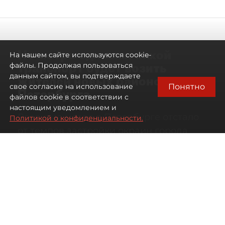
Не метро единым: какой
На нашем сайте используются cookie-
транспорт будет возить
файлы. Продолжая пользоваться
данным сайтом, вы подтверждаете
жителей новых районов
Понятно
свое согласие на использование
Петербурга
файлов cookie в соответствии с
настоящим уведомлением и
Развитие метро в Петербурге отстало
Политикой о конфиденциальности.
от темпов застройки окраин города
07 августа 2026
00:44
499
Читайте нас в мессенджере Max
Дарья Кильцова
Все материалы автора