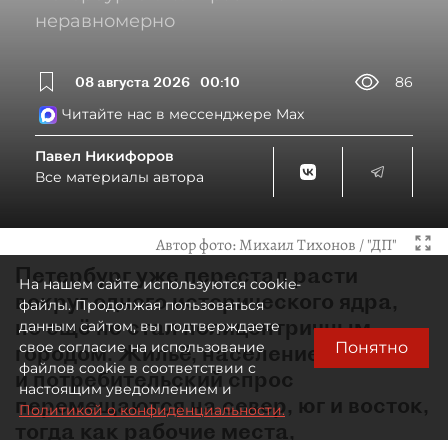
неравномерно
08 августа 2026
00:10
86
Читайте нас в мессенджере Max
Павел Никифоров
Все материалы автора
Автор фото:
Михаил Тихонов / "ДП"
Петербург уже перестал расти
На нашем сайте используются cookie-
вокруг одного исторического ядра,
файлы. Продолжая пользоваться
но ещё не стал полицентричным
данным сайтом, вы подтверждаете
Понятно
свое согласие на использование
городом. Жильё, население
файлов cookie в соответствии с
и потребительский спрос
настоящим уведомлением и
перемещаются на север, юг и восток,
Политикой о конфиденциальности.
тогда как рабочие места,