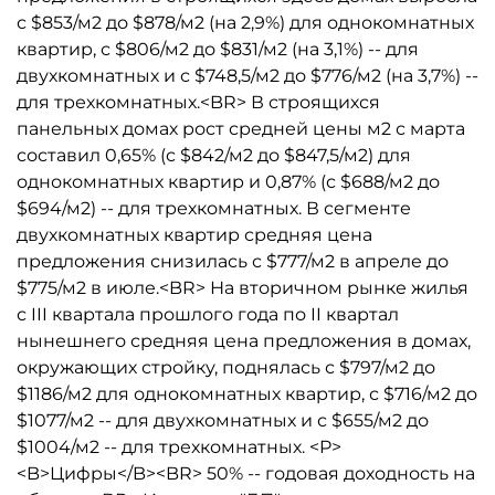
с $853/м2 до $878/м2 (на 2,9%) для однокомнатных
квартир, с $806/м2 до $831/м2 (на 3,1%) -- для
двухкомнатных и с $748,5/м2 до $776/м2 (на 3,7%) --
для трехкомнатных.<BR> В строящихся
панельных домах рост средней цены м2 с марта
составил 0,65% (с $842/м2 до $847,5/м2) для
однокомнатных квартир и 0,87% (с $688/м2 до
$694/м2) -- для трехкомнатных. В сегменте
двухкомнатных квартир средняя цена
предложения снизилась с $777/м2 в апреле до
$775/м2 в июле.<BR> На вторичном рынке жилья
с III квартала прошлого года по II квартал
нынешнего средняя цена предложения в домах,
окружающих стройку, поднялась с $797/м2 до
$1186/м2 для однокомнатных квартир, с $716/м2 до
$1077/м2 -- для двухкомнатных и с $655/м2 до
$1004/м2 -- для трехкомнатных. <P>
<B>Цифры</B><BR> 50% -- годовая доходность на