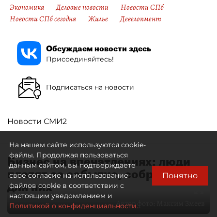
Экономика
Деловые новости
Новости СПб
Новости СПб сегодня
Жилье
Девелопмент
Обсуждаем новости здесь
Присоединяйтесь!
Подписаться на новости
Новости СМИ2
На нашем сайте используются cookie-
файлы. Продолжая пользоваться
Бизнес на впечатлениях: люди
данным сайтом, вы подтверждаете
платят за событие, собранное
Понятно
свое согласие на использование
для них
файлов cookie в соответствии с
настоящим уведомлением и
Автор фото:
Максим Змеев
Политикой о конфиденциальности.