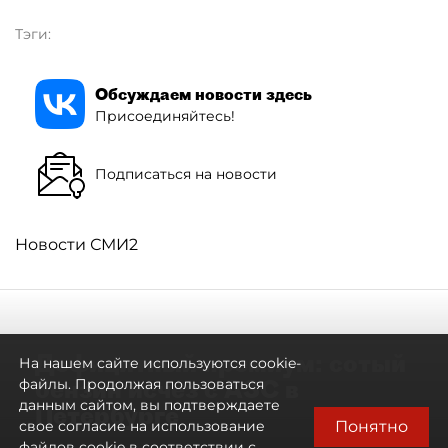
Тэги:
Обсуждаем новости здесь
Присоединяйтесь!
Подписаться на новости
Новости СМИ2
Дефицитный премиум: сотый
На нашем сайте используются cookie-
бензин исчез с АЗС в
файлы. Продолжая пользоваться
данным сайтом, вы подтверждаете
Петербурге
Понятно
свое согласие на использование
файлов cookie в соответствии с