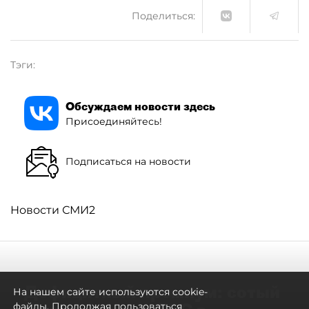
Поделиться:
Тэги:
Обсуждаем новости здесь
Присоединяйтесь!
Подписаться на новости
Новости СМИ2
Дефицитный премиум: сотый
На нашем сайте используются cookie-
файлы. Продолжая пользоваться