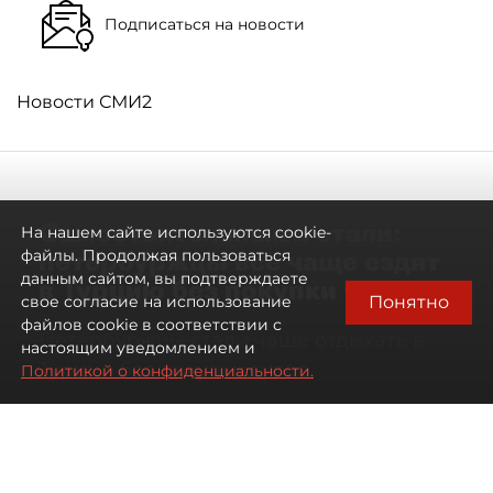
Подписаться на новости
Новости СМИ2
Самостоятельными стали:
На нашем сайте используются cookie-
петербуржцы всё чаще ездят
файлы. Продолжая пользоваться
данным сайтом, вы подтверждаете
в Турцию без покупки туров
Понятно
свое согласие на использование
файлов cookie в соответствии с
Петербуржцы стали чаще отдыхать в
настоящим уведомлением и
Турции без покупки туров
Политикой о конфиденциальности.
08 августа 2026
00:05
861
Читайте нас в мессенджере Max