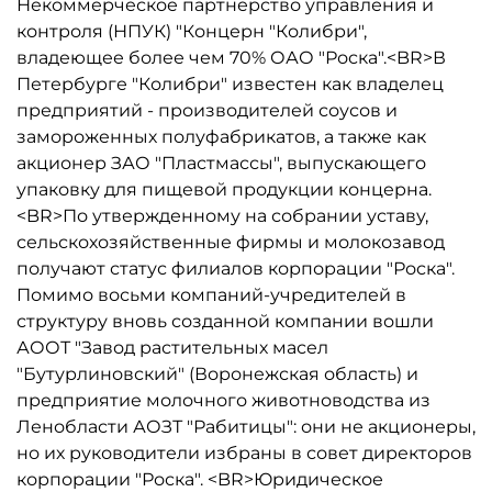
Некоммерческое партнерство управления и
контроля (НПУК) "Концерн "Колибри",
владеющее более чем 70% ОАО "Роска".<BR>В
Петербурге "Колибри" известен как владелец
предприятий - производителей соусов и
замороженных полуфабрикатов, а также как
акционер ЗАО "Пластмассы", выпускающего
упаковку для пищевой продукции концерна.
<BR>По утвержденному на собрании уставу,
сельскохозяйственные фирмы и молокозавод
получают статус филиалов корпорации "Роска".
Помимо восьми компаний-учредителей в
структуру вновь созданной компании вошли
АООТ "Завод растительных масел
"Бутурлиновский" (Воронежская область) и
предприятие молочного животноводства из
Ленобласти АОЗТ "Рабитицы": они не акционеры,
но их руководители избраны в совет директоров
корпорации "Роска". <BR>Юридическое