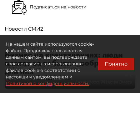
Подписаться на новости
Новости СМИ2
На нашем сайте используются cookie-
файлы. Продолжая пользоваться
Бизнес на впечатлениях: люди
данным сайтом, вы подтверждаете
платят за событие, собранное
Понятно
свое согласие на использование
для них
файлов cookie в соответствии с
настоящим уведомлением и
Автор фото:
Максим Змеев
Политикой о конфиденциальности.
04 августа 2026
15:51
4740
Читайте нас в мессенджере Max
dp.ru
Все материалы автора