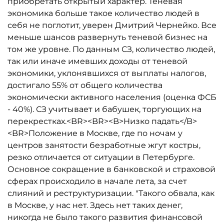
приобретать открытый характер. Теневая
экономика больше такое количество людей в
себя не поглотит, уверен Дмитрий Чернейко. Все
меньше шансов развернуть теневой бизнес на
том же уровне. По данным СЗ, количество людей,
так или иначе имевших доходы от теневой
экономики, уклонявшихся от выплаты налогов,
достигало 55% от общего количества
экономически активного населения (оценка ФСБ
- 40%). СЗ учитывает и бабушек, торгующих на
перекрестках.<BR><BR><B>Низко падать</B>
<BR>Положение в Москве, где по ночам у
центров занятости безработные жгут костры,
резко отличается от ситуации в Петербурге.
Основное сокращение в банковской и страховой
сферах происходило в начале лета, за счет
слияний и реструктуризации. "Такого обвала, как
в Москве, у нас нет. Здесь нет таких денег,
никогда не было такого развития финансовой