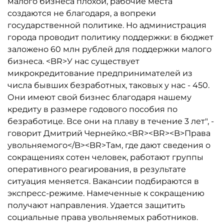
малого бизнеса плохой, рабочие места
создаются не благодаря, а вопреки
государственной политике. Но администрация
города проводит политику поддержки: в бюджет
заложено 60 млн рублей для поддержки малого
бизнеса. <BR>У нас существует
микрокредитование предпринимателей из
числа бывших безработных, таковых у нас - 450.
Они имеют свой бизнес благодаря нашему
кредиту в размере годового пособия по
безработице. Все они на плаву в течение 3 лет", -
говорит Дмитрий Чернейко.<BR><BR><B>Права
увольняемого</B><BR>Там, где дают сведения о
сокращениях сотен человек, работают группы
оперативного реагирования, в результате
ситуация меняется. Вакансии подбираются в
экспресс-режиме. Намеченные к сокращению
получают направления. Удается защитить
социальные права увольняемых работников.