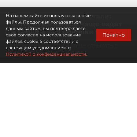
Самостоятельными стали:
На нашем сайте используются cookie-
петербуржцы всё чаще ездят
файлы. Продолжая пользоваться
данным сайтом, вы подтверждаете
в Турцию без покупки туров
Понятно
свое согласие на использование
файлов cookie в соответствии с
Петербуржцы стали чаще отдыхать в
настоящим уведомлением и
Турции без покупки туров
Политикой о конфиденциальности.
08 августа 2026
00:05
3295
Читайте нас в мессенджере Max
Дарья Дмитриева
Все материалы автора
Автор фото:
Михаил Тихонов / "ДП"
Петербуржцы стали чаще