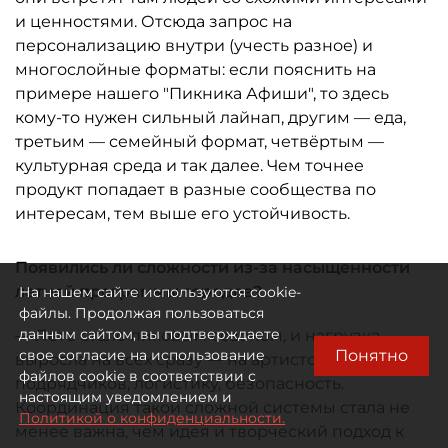
и ценностями. Отсюда запрос на
персонализацию внутри (учесть разное) и
многослойные форматы: если пояснить на
примере нашего "Пикника Афиши", то здесь
кому-то нужен сильный лайнап, другим — еда,
третьим — семейный формат, четвёртым —
культурная среда и так далее. Чем точнее
продукт попадает в разные сообщества по
интересам, тем выше его устойчивость.
Появились ли сложности из-за насыщенности
летней программы городов?
На нашем сайте используются cookie-
файлы. Продолжая пользоваться
данным сайтом, вы подтверждаете
— Лето стало пиковым сезоном, и нагрузка
Понятно
свое согласие на использование
выросла на всех сразу — на артистов, площадки,
файлов cookie в соответствии с
подрядчиков, логистику, безопасность.
настоящим уведомлением и
Координация такой сложной системы стала не
Политикой о конфиденциальности.
менее важна, чем идея и творческий подход к