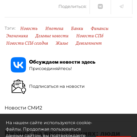
Поделиться:
Новость
Ипотека
Банки
Финансы
Тэги:
Экономика
Деловые новости
Новости СПб
Новости СПб сегодня
Жилье
Девелопмент
Обсуждаем новости здесь
Присоединяйтесь!
Подписаться на новости
Новости СМИ2
На нашем сайте используются cookie-
файлы. Продолжая пользоваться
Бизнес на впечатлениях: люди
данным сайтом, вы подтверждаете