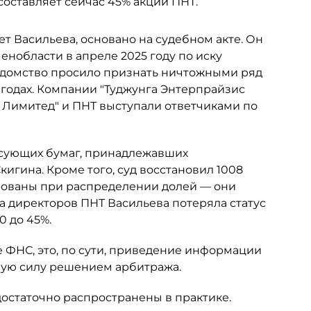
составляет сейчас 45% акций ПНТ.
ет Васильева, основано на судебном акте. Он
нобласти в апреле 2025 году по иску
едомство просило признать ничтожными ряд
 годах. Компании "Туджунга Энтерпрайзис
с Лимитед" и ПНТ выступали ответчиками по
сующих бумаг, принадлежавших
гина. Кроме того, суд восстановил 1008
рованы при распределении долей — они
та директоров ПНТ Васильева потеряла статус
0 до 45%.
 ФНС, это, по сути, приведение информации
ную силу решением арбитража.
достаточно распространены в практике.