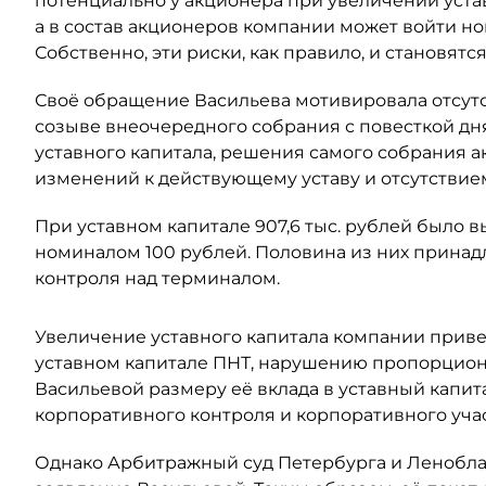
потенциально у акционера при увеличении уста
а в состав акционеров компании может войти н
Собственно, эти риски, как правило, и становят
Своё обращение Васильева мотивировала отсут
созыве внеочередного собрания с повесткой дн
уставного капитала, решения самого собрания а
изменений к действующему уставу и отсутствием
При уставном капитале 907,6 тыс. рублей было
номиналом 100 рублей. Половина из них принадл
контроля над терминалом.
Увеличение уставного капитала компании прив
уставном капитале ПНТ, нарушению пропорцион
Васильевой размеру её вклада в уставный капит
корпоративного контроля и корпоративного учас
Однако Арбитражный суд Петербурга и Леноблас