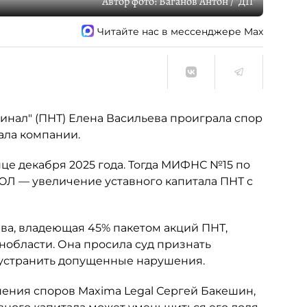
Автор фото:
Ваганов Антон / "ДП"
Читайте нас в мессенджере Max
нал" (ПНТ) Елена Васильева проиграла спор
ала компании.
це декабря 2025 года. Тогда МИФНС №15 по
ЮЛ — увеличение уставного капитала ПНТ с
ьева, владеющая 45% пакетом акций ПНТ,
нобласти. Она просила суд признать
 устранить допущенные нарушения.
шения споров Maxima Legal Сергей Бакешин,