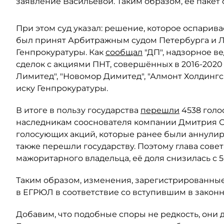
заявление Васильевой. Таким образом, её пакет 
При этом суд указал: решение, которое оспарива
был принят Арбитражным судом Петербурга и Ле
Генпрокуратуры. Как
сообщал
"ДП", надзорное в
сделок с акциями ПНТ, совершённых в 2016-2020
Лимитед", "Новомор Димитед", "Алмонт Холдинг
иску Генпрокуратуры.
В итоге в пользу государства
перешли
4538 голо
наследникам сооснователя компании Дмитрия Ски
голосующих акций, которые ранее были аннули
также перешли государству. Поэтому глава сове
мажоритарного владельца, её доля снизилась с 5
Таким образом, изменения, зарегистрированные
в ЕГРЮЛ в соответствие со вступившим в закон
Добавим, что подобные споры не редкость, они 