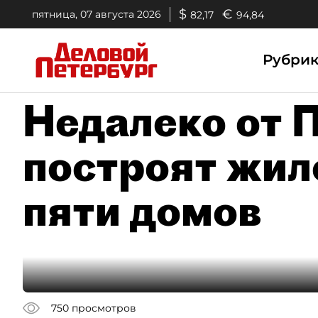
$
€
пятница, 07 августа 2026
82,17
94,84
Рубри
Недалеко от 
построят жил
пяти домов
750
просмотров