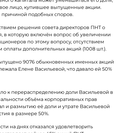
вного капитала может уменьшиться его доля,
овое лицо, купившее выпущенные акции.
ся причиной подобных споров.
ствием решения совета директоров ПНТ о
я, в которую включён вопрос об увеличении
кционеров по этому вопросу, отсутствием
 оплаты дополнительных акций (1008 шт.).
 выпущено 9076 обыкновенных именных акций
ежала Елене Васильевой, что давало ей 50%
ело к перераспределению доли Васильевой в
альности объёма корпоративных прав
ал и размытию её доли и утрате Васильевой
тия в размере 50%.
ти на днях отказался удовлетворить