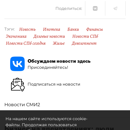
Поделиться:
Новость
Ипотека
Банки
Финансы
Тэги:
Экономика
Деловые новости
Новости СПб
Новости СПб сегодня
Жилье
Девелопмент
Обсуждаем новости здесь
Присоединяйтесь!
Подписаться на новости
Новости СМИ2
На нашем сайте используются cookie-
файлы. Продолжая пользоваться
Бизнес на впечатлениях: люди