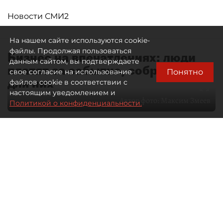
Новости СМИ2
На нашем сайте используются cookie-
файлы. Продолжая пользоваться
Бизнес на впечатлениях: люди
данным сайтом, вы подтверждаете
платят за событие, собранное
Понятно
свое согласие на использование
для них
файлов cookie в соответствии с
настоящим уведомлением и
Автор фото:
Максим Змеев
Политикой о конфиденциальности.
04 августа 2026
15:51
2799
Читайте нас в мессенджере Max
dp.ru
Все материалы автора
Летний календарь событий
обогатился во многих регионах.
Сегмент сегодня привлекателен как