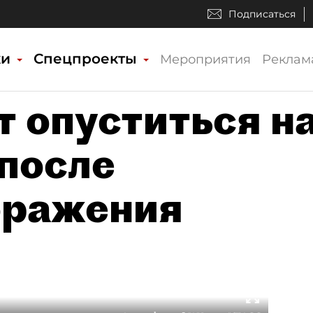
Подписаться
ки
Спецпроекты
Мероприятия
Реклам
т опуститься н
 после
оражения