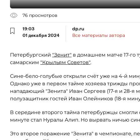
76
просмотров
19:03
dp.ru
01 декабря 2024
Все материалы автора
Петербургский
"Зенит"
в домашнем матче 17-го 
самарским
"Крыльям Советов"
.
Сине-бело-голубые открыли счёт уже на 4-й ми
Однако уже в первом тайме хозяева трижды пр
нападающий "Зенита" Иван Сергеев (17-я и 28-я 
полузащитник гостей Иван Олейников (18-я мину
В середине второго тайма петербуржцы смогли о
минуте стал Нуралы Алип. Но вырвать ничью син
Это второе поражение "Зенита" в чемпионате, п