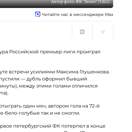
Автор фото:
ФК "Зенит"/ТАСС
Читайте нас в мессенджере Max
тура Российской премьер-лиги проиграл
нуте встречи усилиями Максима Глушенкова.
опустили — дубль оформил бывший
минуты), между этими голами отличился
та).
тыграть один мяч, автором гола на 72-й
е-бело-голубые так и не смогли.
ервое петербургский ФК потерпел в конце