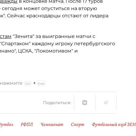
дважды
в концовке матча. После 17 туров
же сегодня может опуститься на вторую
ак". Сейчас краснодарцы отстают от лидера
стам
"Зенита" за выигранные матчи с
"Спартаком" каждому игроку петербургского
Динамо", ЦСКА, "Локомотивом" и
и нажмите
+
Поделиться:
Футбол
РФПЛ
Чемпионат
Спорт
Футбольный клуб ЗЕ