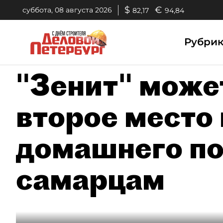
$
€
суббота, 08 августа 2026
82,17
94,84
Рубри
"Зенит" може
второе место
домашнего п
самарцам