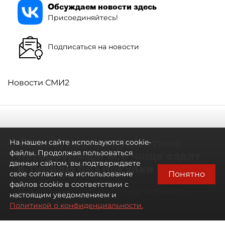
Обсуждаем новости здесь
Присоединяйтесь!
Подписаться на новости
Новости СМИ2
Самостоятельными стали:
На нашем сайте используются cookie-
петербуржцы всё чаще ездят
файлы. Продолжая пользоваться
данным сайтом, вы подтверждаете
в Турцию без покупки туров
Понятно
свое согласие на использование
файлов cookie в соответствии с
Петербуржцы стали чаще отдыхать в
настоящим уведомлением и
Турции без покупки туров
Политикой о конфиденциальности.