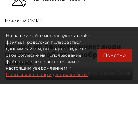
Новости СМИ2
На нашем сайте используются cookie-
файлы. Продолжая пользоваться
Бизнес на впечатлениях: люди
данным сайтом, вы подтверждаете
платят за событие, собранное
Понятно
свое согласие на использование
для них
файлов cookie в соответствии с
настоящим уведомлением и
Автор фото:
Максим Змеев
Политикой о конфиденциальности.
04 августа 2026
15:51
3069
Читайте нас в мессенджере Max
dp.ru
Все материалы автора
Летний календарь событий