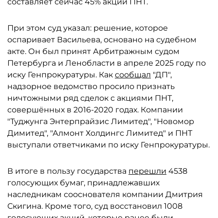
составляет сейчас 45% акций ПНТ.
При этом суд указал: решение, которое
оспаривает Васильева, основано на судебном
акте. Он был принят Арбитражным судом
Петербурга и Ленобласти в апреле 2025 году по
иску Генпрокуратуры. Как
сообщал
"ДП",
надзорное ведомство просило признать
ничтожными ряд сделок с акциями ПНТ,
совершённых в 2016-2020 годах. Компании
"Туджунга Энтерпрайзис Лимитед", "Новомор
Димитед", "Алмонт Холдингс Лимитед" и ПНТ
выступали ответчиками по иску Генпрокуратуры.
В итоге в пользу государства
перешли
4538
голосующих бумаг, принадлежавших
наследникам сооснователя компании Дмитрия
Скигина. Кроме того, суд восстановил 1008
голосующих акций, которые ранее были