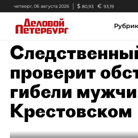
$
€
четверг, 06 августа 2026
80,93
93,19
Рубри
Следственны
проверит обс
гибели мужчи
Крестовском