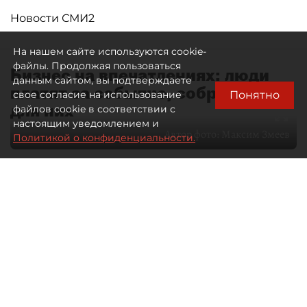
Новости СМИ2
На нашем сайте используются cookie-
файлы. Продолжая пользоваться
Бизнес на впечатлениях: люди
данным сайтом, вы подтверждаете
платят за событие, собранное
Понятно
свое согласие на использование
для них
файлов cookie в соответствии с
настоящим уведомлением и
Автор фото:
Максим Змеев
Политикой о конфиденциальности.
04 августа 2026
15:51
3130
Читайте нас в мессенджере Max
dp.ru
Все материалы автора
Летний календарь событий
обогатился во многих регионах.
Сегмент сегодня привлекателен как