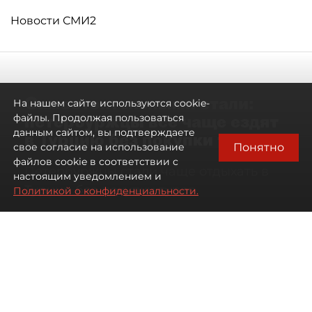
Новости СМИ2
Самостоятельными стали:
На нашем сайте используются cookie-
петербуржцы всё чаще ездят
файлы. Продолжая пользоваться
данным сайтом, вы подтверждаете
в Турцию без покупки туров
Понятно
свое согласие на использование
файлов cookie в соответствии с
Петербуржцы стали чаще отдыхать в
настоящим уведомлением и
Турции без покупки туров
Политикой о конфиденциальности.
08 августа 2026
00:05
2434
Читайте нас в мессенджере Max
Дарья Дмитриева
Все материалы автора