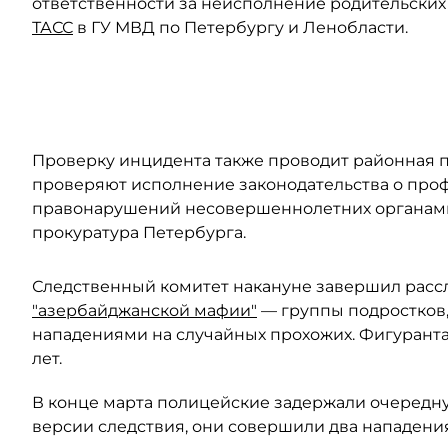
ответственности за неисполнение родительских 
ТАСС
в ГУ МВД по Петербургу и Ленобласти.
Автор: t.me/ekaterina_mizulina
Проверку инцидента также проводит районная п
проверяют исполнение законодательства о про
правонарушений несовершеннолетних органами
прокуратура Петербурга.
Следственный комитет накануне завершил рас
"азербайджанской мафии"
— группы подростков,
нападениями на случайных прохожих. Фигурантами
лет.
В конце марта полицейские задержали очеред
версии следствия, они совершили два нападени