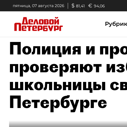
$
€
пятница, 07 августа 2026
81,41
94,06
Рубри
Полиция и пр
проверяют из
школьницы св
Петербурге