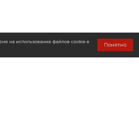
сие на использование файлов cookie в
Понятно
Лента новостей
Только бизнес новости
16:23
Постучите на удачу: где и как найти
вкусный арбуз в Петербурге