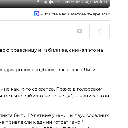
Автор фото:
t.me/ekaterina_mizulina
Читайте нас в мессенджере Max
ою ровесницу и избили её, снимая это на
 кадры ролика опубликовала глава Лиги
ие каких-то секретов. Позже в голосовом
я тем, что избила сверстницу", — написала он
ликта были 12-летние ученицы двух соседних
же привлекли к административной