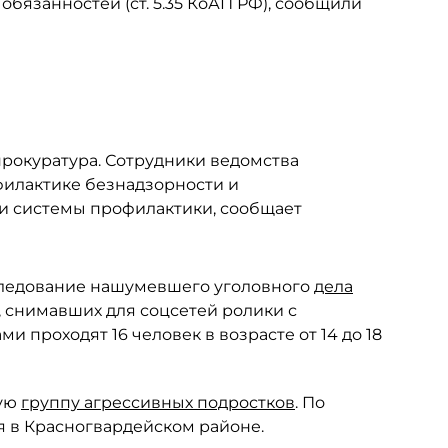
обязанностей (ст. 5.35 КоАП РФ), сообщили
рокуратура. Сотрудники ведомства
филактике безнадзорности и
 системы профилактики, сообщает
следование нашумевшего уголовного
дела
 снимавших для соцсетей ролики с
 проходят 16 человек в возрасте от 14 до 18
ную
группу агрессивных подростков
. По
я в Красногвардейском районе.