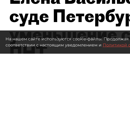
суде Петербу
уменьшение с
На нашем сайте используются cookie-файлы. Продолжая 
ПНТ
соответствии с настоящим уведомлением и
Политикой 
81
просмотров
16:05
Дмитрий Маракулин
07 августа 2026
Все материалы автора
Совладелица АО "Петербургский нефтяной терми