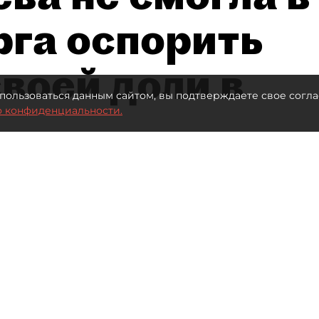
рга оспорить
воей доли в
пользоваться данным сайтом, вы подтверждаете свое согла
о конфиденциальности.
Автор фото:
Ваганов Антон / "ДП"
Читайте нас в мессенджере Max
нал" (ПНТ) Елена Васильева проиграла спор