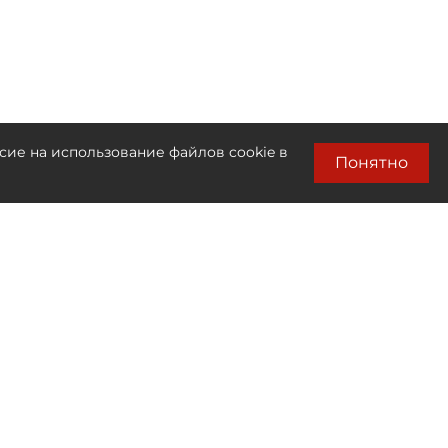
сие на использование файлов cookie в
Понятно
Лента новостей
Только бизнес новости
11:37
Разработчик ПО "МойОфис" закрыл
представительство в Петербурге
11:33
В "Москва-Сити" задержали свыше 20