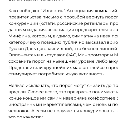
Как сообщают "Известия", Ассоциация компаний
правительства письмо с просьбой вернуть поро
конкуренции (кстати, российские ретейлеры прос
данным издания, ассоциация предварительно з
Минфина, которым, видимо, симпатична идея по
категоричную позицию публично высказал ври
Руслан Давыдов, заявивший, что беспошлинный 
Оппонентами выступают ФАС, Минпромторг и М
сохранить порог на нынешнем уровне, либо аккур
Представители крупнейших маркетплейсов просят 
стимулирует потребительскую активность.
Нельзя исключать, что порог могут снизить до 
вряд ли. Скорее всего, это прекрасно понимают 
конце концов им самим наверняка комфортнее 
иностранными маркетплейсами, чем с новым п
челноков. А если не получается конкурировать п
это по качеству.