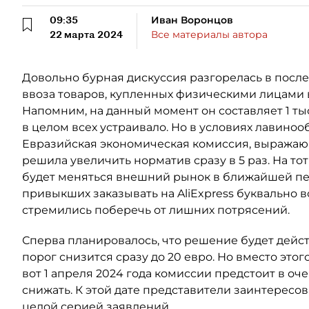
09:35
Иван Воронцов
22 марта 2024
Все материалы автора
Довольно бурная дискуссия разгорелась в посл
ввоза товаров, купленных физическими лицами 
Напомним, на данный момент он составляет 1 тыс.
в целом всех устраивало. Но в условиях лавиноо
Евразийская экономическая комиссия, выражаю
решила увеличить норматив сразу в 5 раз. На тот
будет меняться внешний рынок в ближайшей пер
привыкших заказывать на AliExpress буквально в
стремились поберечь от лишних потрясений.
Сперва планировалось, что решение будет действо
порог снизится сразу до 20 евро. Но вместо этог
вот 1 апреля 2024 года комиссии предстоит в о
снижать. К этой дате представители заинтересо
целой серией заявлений.