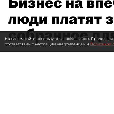
Бизнес на впе
люди платят з
собранное дл
На нашем сайте используются cookie-файлы. Продолжая 
соответствии с настоящим уведомлением и
Политикой 
1731
просмотров
15:51
dp.ru
04 августа 2026
Все материалы автора
Летний календарь событий 
регионах. Сегмент сегодня 