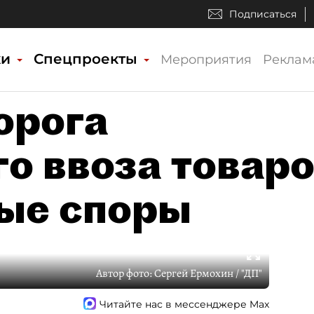
Подписаться
ки
Спецпроекты
Мероприятия
Реклам
орога
о ввоза товар
ые споры
Автор фото:
Сергей Ермохин / "ДП"
Читайте нас в мессенджере Max