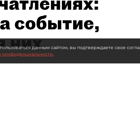
чатлениях:
а событие,
я них
пользоваться данным сайтом, вы подтверждаете свое согла
о конфиденциальности.
Автор фото:
Максим Змеев
Читайте нас в мессенджере Max
обогатился во многих
привлекателен как для