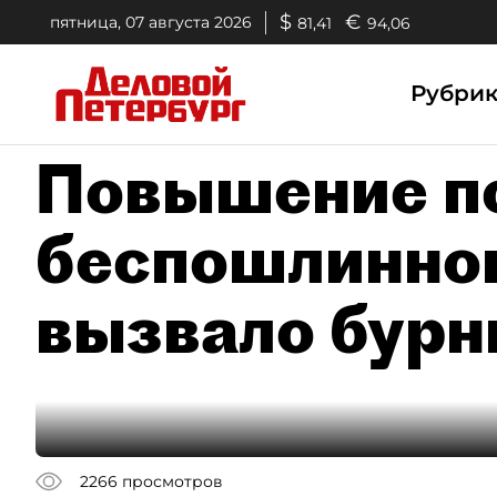
$
€
пятница, 07 августа 2026
81,41
94,06
Рубри
Повышение п
беспошлинног
вызвало бурн
2266
просмотров