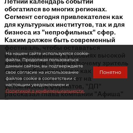
Летний календарь событий
обогатился во многих регионах.
Сегмент сегодня привлекателен как
для культурных институтов, так и для
бизнеса из "непрофильных" сфер.
Каким должен быть современный
фестиваль, чтобы оставаться
На нашем сайте используются cookie-
востребованным в условиях высокой
файлы. Продолжая пользоваться
конкуренции, а также почему зритель
данным сайтом, вы подтверждаете
стал требовательнее и как
Понятно
свое согласие на использование
персонализация влияет на
файлов cookie в соответствии с
устойчивость форматов, "ДП"
настоящим уведомлением и
Политикой о конфиденциальности.
рассказал глава компании "Афиша"
Евгений Сидоров.
В какой момент лето перестало быть мёртвым
сезоном в сфере культурных событий?