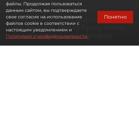
файлы. Продолжая пользоваться
данным сайтом, вы подтверждаете
Понятно
свое согласие на использование
"Безальтернативная модель":
файлов cookie в соответствии с
что мешает Петербургу стать
настоящим уведомлением и
полицентричным городом
Политикой о конфиденциальности.
Районы массовой застройки в
Петербурге стали развиваться
неравномерно
08 августа 2026
00:10
480
Читайте нас в мессенджере Max
Павел Никифоров
Все материалы автора
Автор фото:
Михаил Тихонов / "ДП"