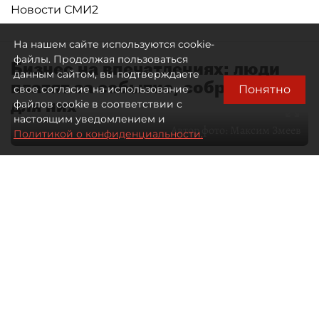
Новости СМИ2
На нашем сайте используются cookie-
файлы. Продолжая пользоваться
Бизнес на впечатлениях: люди
данным сайтом, вы подтверждаете
платят за событие, собранное
Понятно
свое согласие на использование
для них
файлов cookie в соответствии с
настоящим уведомлением и
Автор фото:
Максим Змеев
Политикой о конфиденциальности.
04 августа 2026
15:51
1902
Читайте нас в мессенджере Max
dp.ru
Все материалы автора
Летний календарь событий
обогатился во многих регионах.
Сегмент сегодня привлекателен как