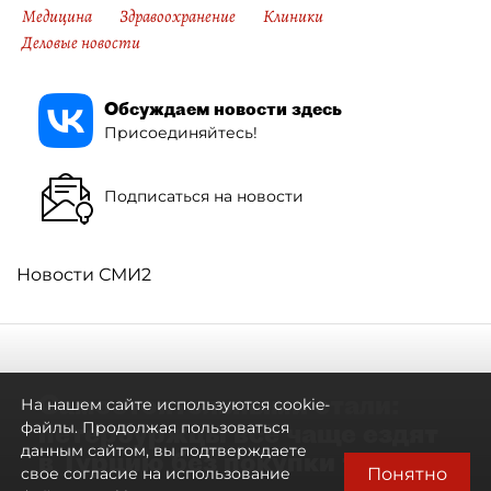
Медицина
Здравоохранение
Клиники
Деловые новости
Обсуждаем новости здесь
Присоединяйтесь!
Подписаться на новости
Новости СМИ2
Самостоятельными стали:
На нашем сайте используются cookie-
петербуржцы всё чаще ездят
файлы. Продолжая пользоваться
данным сайтом, вы подтверждаете
в Турцию без покупки туров
Понятно
свое согласие на использование