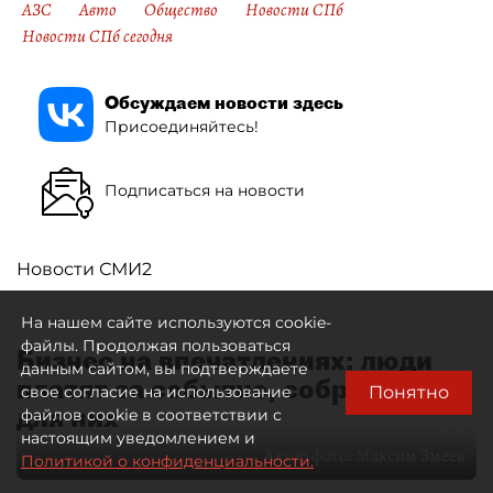
АЗС
Авто
Общество
Новости СПб
Новости СПб сегодня
Обсуждаем новости здесь
Присоединяйтесь!
Подписаться на новости
Новости СМИ2
На нашем сайте используются cookie-
файлы. Продолжая пользоваться
Бизнес на впечатлениях: люди
данным сайтом, вы подтверждаете
платят за событие, собранное
Понятно
свое согласие на использование
для них
файлов cookie в соответствии с
настоящим уведомлением и
Автор фото:
Максим Змеев
Политикой о конфиденциальности.