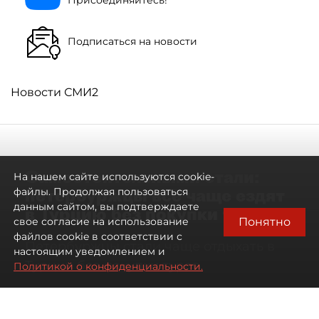
Присоединяйтесь!
Подписаться на новости
Новости СМИ2
Самостоятельными стали:
На нашем сайте используются cookie-
петербуржцы всё чаще ездят
файлы. Продолжая пользоваться
данным сайтом, вы подтверждаете
в Турцию без покупки туров
Понятно
свое согласие на использование
файлов cookie в соответствии с
Петербуржцы стали чаще отдыхать в
настоящим уведомлением и
Турции без покупки туров
Политикой о конфиденциальности.
08 августа 2026
00:05
3041