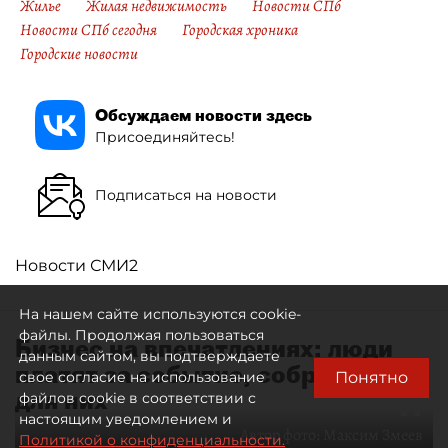
Жилье
Жилая недвижимость
Новости СПб
Новости СПб сегодня
Городская хроника
Городские новости
Обсуждаем новости здесь
Присоединяйтесь!
Подписаться на новости
Новости СМИ2
На нашем сайте используются cookie-
файлы. Продолжая пользоваться
Бизнес на впечатлениях: люди
данным сайтом, вы подтверждаете
платят за событие, собранное
Понятно
свое согласие на использование
для них
файлов cookie в соответствии с
настоящим уведомлением и
Автор фото:
Максим Змеев
Политикой о конфиденциальности.