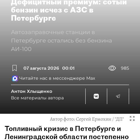
Дефицитный премиум: сотый
бензин исчез с АЗС в
Петербурге
Автозаправочные станции в
Петербурге остались без бензина
АИ-100
07 августа 2026
00:01
985
Читайте нас в мессенджере Max
Антон Хлыщенко
Все материалы автора
Автор фото:
Сергей Ермохин / "ДП"
Топливный кризис в Петербурге и
Ленинградской области постепенно