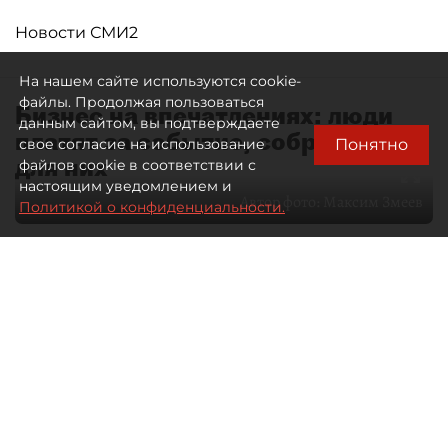
Новости СМИ2
На нашем сайте используются cookie-
файлы. Продолжая пользоваться
Бизнес на впечатлениях: люди
данным сайтом, вы подтверждаете
платят за событие, собранное
Понятно
свое согласие на использование
для них
файлов cookie в соответствии с
настоящим уведомлением и
Автор фото:
Максим Змеев
Политикой о конфиденциальности.
04 августа 2026
15:51
1558
Читайте нас в мессенджере Max
dp.ru
Все материалы автора
Летний календарь событий
обогатился во многих регионах.
Сегмент сегодня привлекателен как