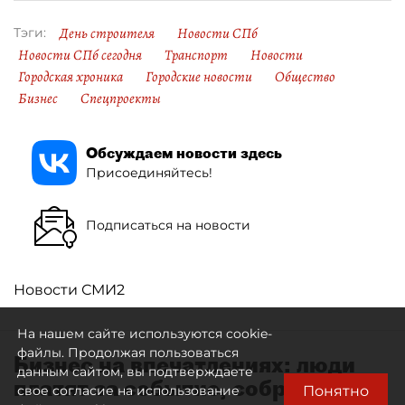
День строителя
Новости СПб
Тэги:
Новости СПб сегодня
Транспорт
Новости
Городская хроника
Городские новости
Общество
Бизнес
Спецпроекты
Обсуждаем новости здесь
Присоединяйтесь!
Подписаться на новости
Новости СМИ2
На нашем сайте используются cookie-
файлы. Продолжая пользоваться
Бизнес на впечатлениях: люди
данным сайтом, вы подтверждаете
платят за событие, собранное
Понятно
свое согласие на использование