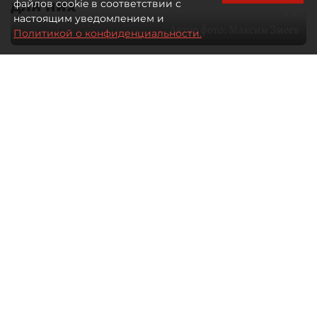
для них
файлов cookie в соответствии с
настоящим уведомлением и
Автор фото:
Максим Змеев
Политикой о конфиденциальности.
04 августа 2026
15:51
1997
Читайте нас в мессенджере Max
dp.ru
Все материалы автора
Летний календарь событий
обогатился во многих регионах.
Сегмент сегодня привлекателен как
для культурных институтов, так и для
бизнеса из "непрофильных" сфер.
Каким должен быть современный
фестиваль, чтобы оставаться
востребованным в условиях высокой
конкуренции, а также почему зритель