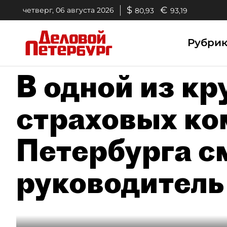
$
€
четверг, 06 августа 2026
80,93
93,19
Рубри
В одной из к
страховых ко
Петербурга с
руководитель