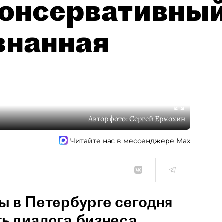
консервативны
знанная
Автор фото:
Сергей Ермохин
Читайте нас в мессенджере Max
 в Петербурге сегодня
ть диалога бизнеса