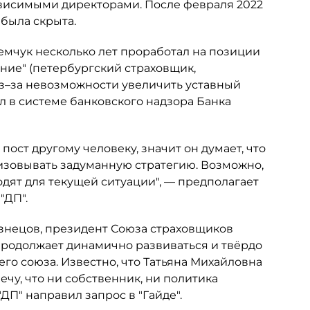
ависимыми директорами. После февраля 2022
была скрыта.
емчук несколько лет проработал на позиции
ние" (петербургский страховщик,
из–за невозможности увеличить уставный
л в системе банковского надзора Банка
ост другому человеку, значит он думает, что
изовывать задуманную стратегию. Возможно,
дят для текущей ситуации", — предполагает
"ДП".
знецов, президент Союза страховщиков
продолжает динамично развиваться и твёрдо
его союза. Известно, что Татьяна Михайловна
ечу, что ни собственник, ни политика
ДП" направил запрос в "Гайде".