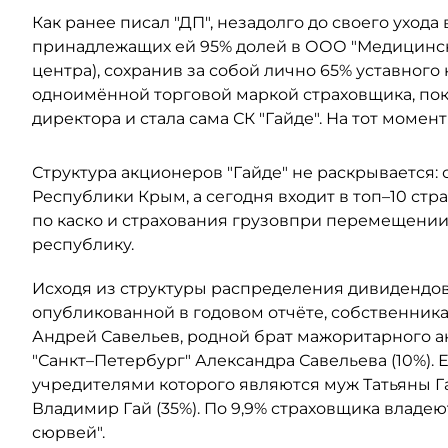
Как ранее писал "ДП", незадолго до своего ухода
принадлежащих ей 95% долей в ООО "Медицински
центра), сохранив за собой лично 65% уставного
одноимённой торговой маркой страховщика, пок
директора и стала сама СК "Гайде". На тот момен
Структура акционеров "Гайде" не раскрывается:
Республики Крым, а сегодня входит в топ–10 ст
по каско и страхования грузовпри перемещении
республику.
Исходя из структуры распределения дивидендов 
опубликованной в годовом отчёте, собственниками
Андрей Савельев, родной брат мажоритарного а
"Санкт–Петербург" Александра Савельева (10%). 
учредителями которого являются муж Татьяны Га
Владимир Гай (35%). По 9,9% страховщика владе
сюрвей".