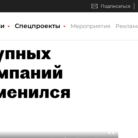
Подписаться
ки
Спецпроекты
Мероприятия
Реклам
рупных
мпаний
менился