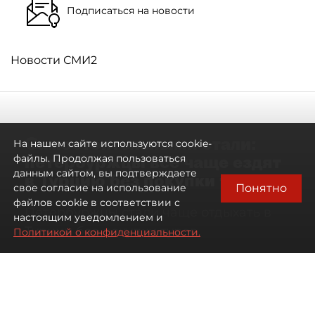
Подписаться на новости
Новости СМИ2
Самостоятельными стали:
На нашем сайте используются cookie-
петербуржцы всё чаще ездят
файлы. Продолжая пользоваться
данным сайтом, вы подтверждаете
в Турцию без покупки туров
Понятно
свое согласие на использование
файлов cookie в соответствии с
Петербуржцы стали чаще отдыхать в
настоящим уведомлением и
Турции без покупки туров
Политикой о конфиденциальности.
08 августа 2026
00:05
1668
Читайте нас в мессенджере Max