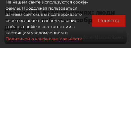
На нашем сайте используются cookie-
файлы. Продолжая пользоваться
Бизнес на впечатлениях: люди
данным сайтом, вы подтверждаете
платят за событие, собранное
Понятно
свое согласие на использование
для них
файлов cookie в соответствии с
настоящим уведомлением и
Автор фото:
Максим Змеев
Политикой о конфиденциальности.
04 августа 2026
15:51
4625
Читайте нас в мессенджере Max
dp.ru
Все материалы автора
Летний календарь событий
обогатился во многих регионах.
Сегмент сегодня привлекателен как
для культурных институтов, так и для
бизнеса из "непрофильных" сфер.
Каким должен быть современный