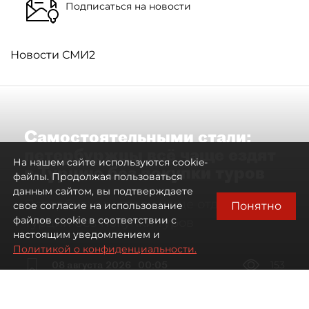
Подписаться на новости
Новости СМИ2
Самостоятельными стали:
петербуржцы всё чаще ездят
На нашем сайте используются cookie-
в Турцию без покупки туров
файлы. Продолжая пользоваться
данным сайтом, вы подтверждаете
Петербуржцы стали чаще отдыхать в
Понятно
свое согласие на использование
файлов cookie в соответствии с
Турции без покупки туров
настоящим уведомлением и
Политикой о конфиденциальности.
08 августа 2026
00:05
153
Читайте нас в мессенджере Max