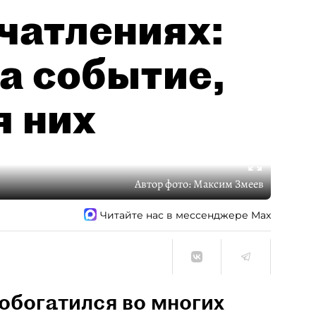
чатлениях:
а событие,
я них
Автор фото:
Максим Змеев
Читайте нас в мессенджере Max
обогатился во многих