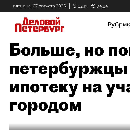
$
€
пятница, 07 августа 2026
82,17
94,84
Рубри
Больше, но п
петербуржцы 
ипотеку на уч
городом