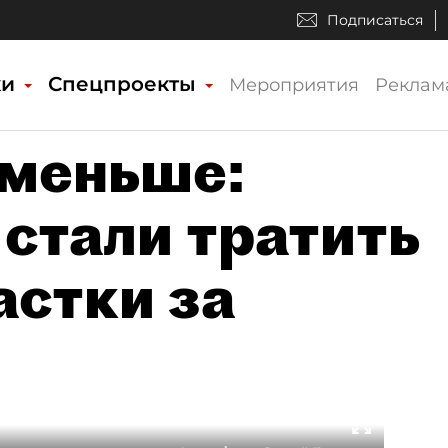
Подписаться
ки
Спецпроекты
Мероприятия
Реклам
оменьше:
стали тратить
астки за