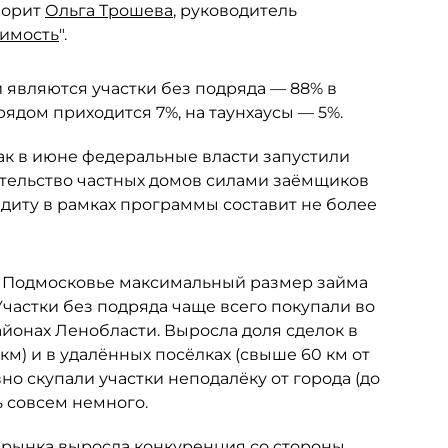
ворит
Ольга Трошева
, руководитель
имость
".
являются участки без подряда — 88% в
рядом приходится 7%, на таунхаусы — 5%.
 как в июне федеральные власти запустили
ительство частных домов силами заёмщиков
диту в рамках программы составит не более
и Подмосковье максимальный размер займа
 Участки без подряда чаще всего покупали во
онах Ленобласти. Выросла доля сделок в
км) и в удалённых посёлках (свыше 60 км от
о скупали участки неподалёку от города (до
ь совсем немного.
рынка выросла конкуренция со стороны