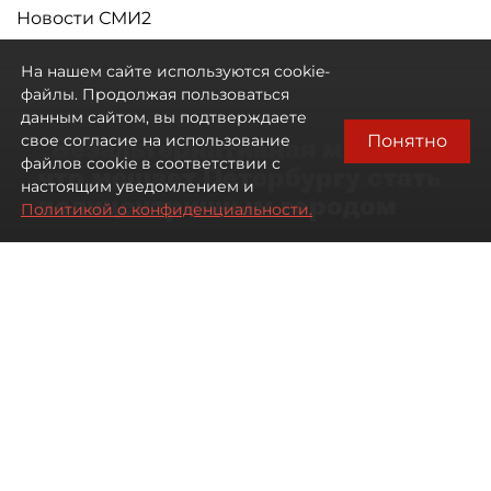
Новости СМИ2
На нашем сайте используются cookie-
файлы. Продолжая пользоваться
данным сайтом, вы подтверждаете
Понятно
свое согласие на использование
"Безальтернативная модель":
файлов cookie в соответствии с
что мешает Петербургу стать
настоящим уведомлением и
полицентричным городом
Политикой о конфиденциальности.
Районы массовой застройки в
Петербурге стали развиваться
неравномерно
08 августа 2026
00:10
406
Читайте нас в мессенджере Max
Павел Никифоров
Все материалы автора